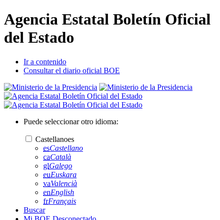
Agencia Estatal Boletín Oficial
del Estado
Ir a contenido
Consultar el diario oficial BOE
Puede seleccionar otro idioma:
Castellano
es
es
Castellano
ca
Català
gl
Galego
eu
Euskara
va
Valencià
en
English
fr
Français
Buscar
Mi BOE
Desconectado.