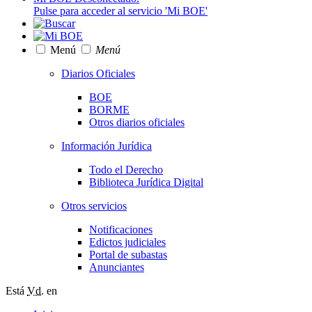
Pulse para acceder al servicio 'Mi BOE'
Menú
Menú
Diarios Oficiales
BOE
BORME
Otros diarios oficiales
Información Jurídica
Todo el Derecho
Biblioteca Jurídica Digital
Otros servicios
Notificaciones
Edictos judiciales
Portal de subastas
Anunciantes
Está
Vd.
en